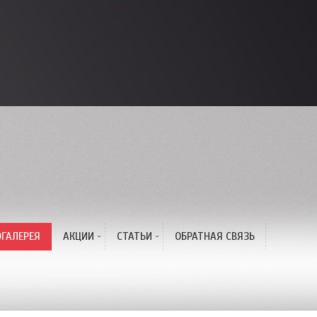
с
ГАЛЕРЕЯ
АКЦИИ
СТАТЬИ
ОБРАТНАЯ СВЯЗЬ
Жаркая Акция Лета!
Окрашивание волос