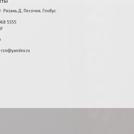
кты
. Рязань,Д. Песочня, Глобус
968 5555
pp
m
-rzn@yandex.ru