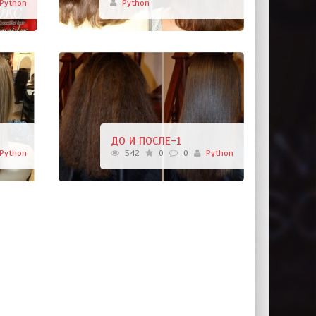
Python
Python
ДО И ПОСЛЕ-1
Python
542
0
0
Python