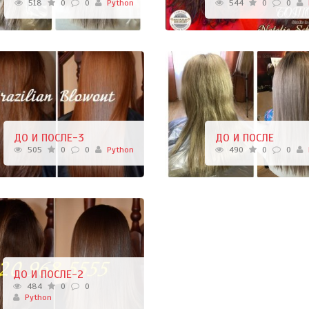
518
0
0
Python
544
0
0
ДО И ПОСЛЕ-3
ДО И ПОСЛЕ
505
0
0
Python
490
0
0
ДО И ПОСЛЕ-2
484
0
0
Python