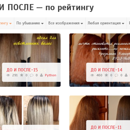
И ПОСЛЕ — по рейтингу
тингу
По убыванию
Все изображения
Любая ориентация
ДО И ПОСЛЕ-15
ДО И ПОСЛЕ-14
291
0
0
Python
460
0
0
ДО И ПОСЛЕ-11