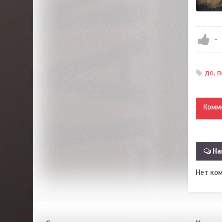
-
до
,
п
Комм
На
Нет ко