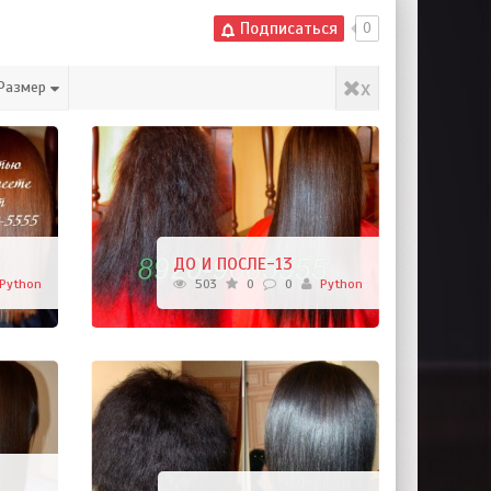
Подписаться
0
x
Размер
ДО И ПОСЛЕ-13
Python
503
0
0
Python