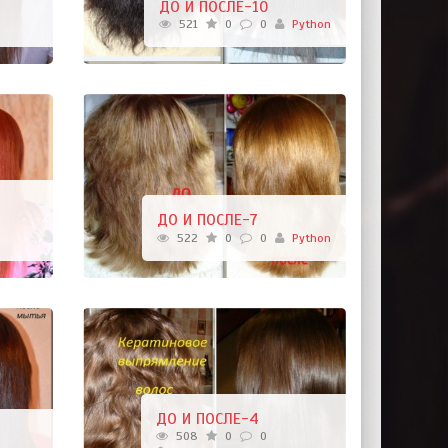
ДО И ПОСЛЕ-10
521
0
0
Python
ДО И ПОСЛЕ-7
522
0
0
Python
ДО И ПОСЛЕ-4
508
0
0