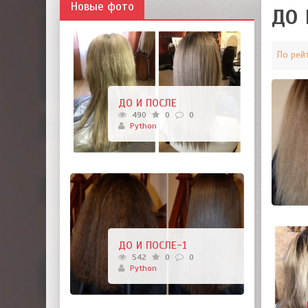
Новые фото
ДО 
По рей
ДО И ПОСЛЕ
490
0
0
Python
ДО И ПОСЛЕ-1
542
0
0
Python