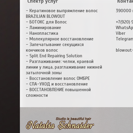
Спектр услуг
Конта
- Кератиновое выпрямление волос
390000 г
BRAZILIAN BLOWOUT
- БОТОКС для Волос
+7(920) 
- Ламинирование
WhatsA
- Нанопластика
Viber
- Молекулярное восстановление
Telegra
- Запечатывание секущихся
кончиков волос
blowout
- Split End Repairing Solution
- Разглаживание: челки, краевой
линии у лица, разглаживание нижней
затылочной зоны
- Восстановление волос ОМБРЕ
- СПА-УХОД и восстановление
- ВОССТАНОВЛЕНИЕ повышенной
сложности