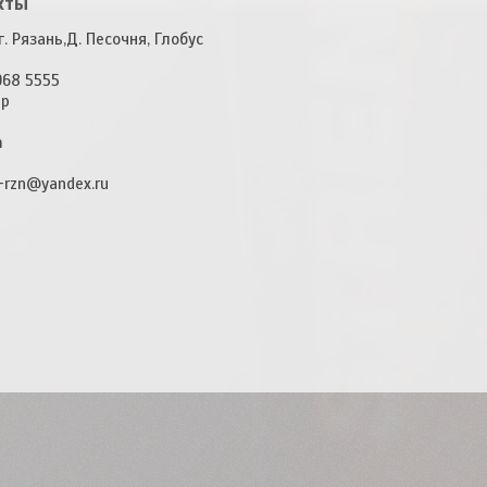
кты
. Рязань,Д. Песочня, Глобус
968 5555
pp
m
-rzn@yandex.ru