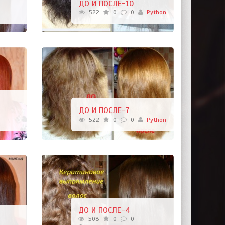
ДО И ПОСЛЕ-10
522
0
0
Python
ДО И ПОСЛЕ-7
522
0
0
Python
ДО И ПОСЛЕ-4
508
0
0