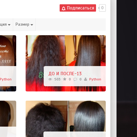
Подписаться
0
ация
Размер
ДО И ПОСЛЕ-13
Python
503
0
0
Python