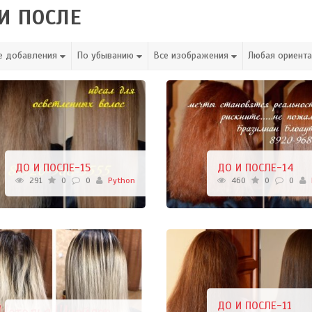
И ПОСЛЕ
е добавления
По убыванию
Все изображения
Любая ориент
ДО И ПОСЛЕ-15
ДО И ПОСЛЕ-14
291
0
0
Python
460
0
0
ДО И ПОСЛЕ-11