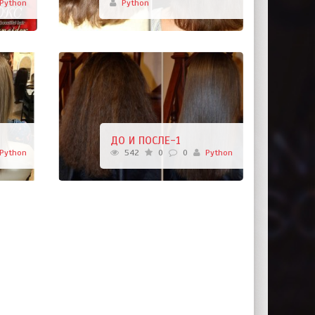
Python
Python
ДО И ПОСЛЕ-1
Python
542
0
0
Python