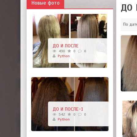
Новые фото
ДО 
По дат
ДО И ПОСЛЕ
490
0
0
Python
ДО И ПОСЛЕ-1
542
0
0
Python