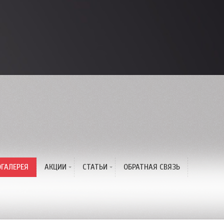
с
ГАЛЕРЕЯ
АКЦИИ
СТАТЬИ
ОБРАТНАЯ СВЯЗЬ
Жаркая Акция Лета!
Окрашивание волос