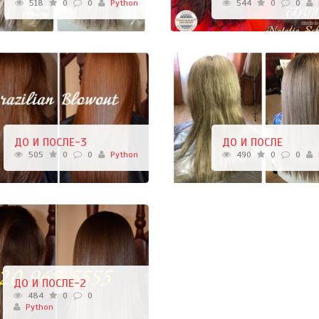
518
0
0
Python
544
0
0
ДО И ПОСЛЕ-3
ДО И ПОСЛЕ
505
0
0
Python
490
0
0
ДО И ПОСЛЕ-2
484
0
0
Python