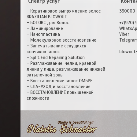
Спектр услуг
Конта
- Кератиновое выпрямление волос
390000 г
BRAZILIAN BLOWOUT
- БОТОКС для Волос
+7(920) 
- Ламинирование
WhatsA
- Нанопластика
Viber
- Молекулярное восстановление
Telegra
- Запечатывание секущихся
кончиков волос
blowout
- Split End Repairing Solution
- Разглаживание: челки, краевой
линии у лица, разглаживание нижней
затылочной зоны
- Восстановление волос ОМБРЕ
- СПА-УХОД и восстановление
- ВОССТАНОВЛЕНИЕ повышенной
сложности