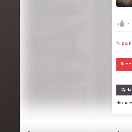
-
до
,
п
Комм
На
Нет ко