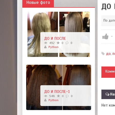
Новые фото
ДО 
По дат
-
ДО И ПОСЛЕ
492
0
0
Python
до
,
п
Комм
ДО И ПОСЛЕ-1
На
548
0
0
Python
Нет ко