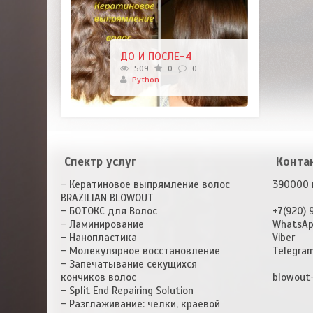
ДО И ПОСЛЕ-4
509
0
0
Python
Спектр услуг
Конта
- Кератиновое выпрямление волос
390000 г
BRAZILIAN BLOWOUT
- БОТОКС для Волос
+7(920) 
- Ламинирование
WhatsA
- Нанопластика
Viber
- Молекулярное восстановление
Telegra
- Запечатывание секущихся
кончиков волос
blowout
- Split End Repairing Solution
- Разглаживание: челки, краевой