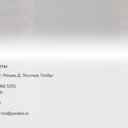
кты
. Рязань,Д. Песочня, Глобус
968 5555
pp
m
-rzn@yandex.ru