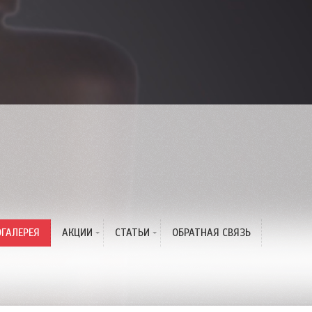
с
ГАЛЕРЕЯ
АКЦИИ
СТАТЬИ
ОБРАТНАЯ СВЯЗЬ
Жаркая Акция Лета!
Окрашивание волос