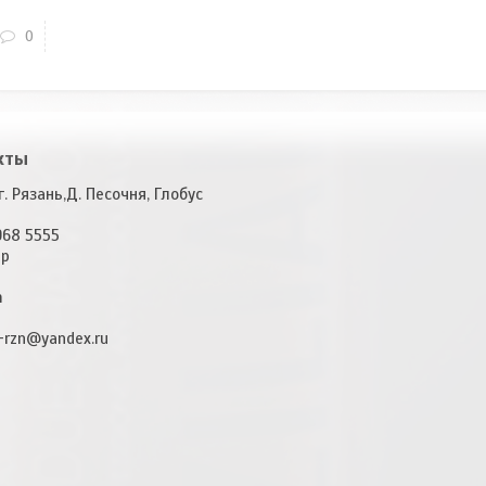
0
кты
. Рязань,Д. Песочня, Глобус
968 5555
pp
m
-rzn@yandex.ru