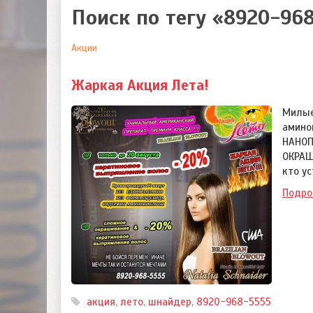
Поиск по тегу «8920-96
Акции
Жаркая Акция Лета!
Милые
амино
НАНОП
ОКРАШ
кто у
Подро
акция
,
лето
,
шнайдер
,
8920-968-5555