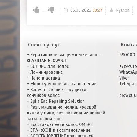
-
05.08.2022
10:27
Python
Спектр услуг
Конта
- Кератиновое выпрямление волос
390000 г
BRAZILIAN BLOWOUT
- БОТОКС для Волос
+7(920) 
- Ламинирование
WhatsA
- Нанопластика
Viber
- Молекулярное восстановление
Telegra
- Запечатывание секущихся
кончиков волос
blowout
- Split End Repairing Solution
- Разглаживание: челки, краевой
линии у лица, разглаживание нижней
затылочной зоны
- Восстановление волос ОМБРЕ
- СПА-УХОД и восстановление
- ВОССТАНОВЛЕНИЕ повышенной